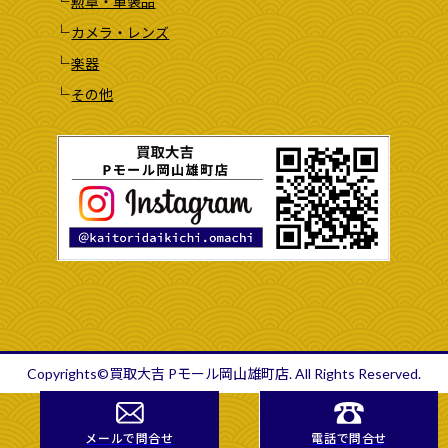
勲章・軍装品
カメラ・レンズ
楽器
その他
Copyrights©買取大吉 Pモール岡山雄町店. All Rights Reserved.
メールで問合せ
電話で問合せ