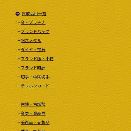
買取品目一覧
金・プラチナ
ブランドバッグ
記念メダル
ダイヤ・宝石
ブランド服・小物
ブランド時計
切手・中国切手
テレホンカード
古銭・古紙幣
金券・商品券
美術品・骨董品