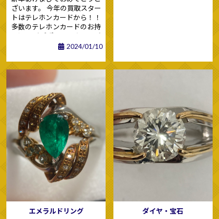
させていたきます。 お査定だ
ざいます。 今年の買取スター
けのご来店でも大歓迎でござ
トはテレホンカードから！！
います。 皆様のご来店を心よ
多数のテレホンカードのお持
りお待ちいたしております。
ち込みがございました。 誠
にありがとうございます。
2024/01/10
様々な種類のテレホンカード
ですが、実は歴史がありま
テレホンカードの登
す。
場は、1970年代
から1980
年代初頭にかけて世界中で普
及しました。 この時期のテ
レホンカードは、通話単位が
カードにプリントされてお
り、利用者はカードを挿入す
ることでその通話分を使用で
今の形に
きたそうです。
落ち着いたのは、1980年
代中盤から1990年代。
電
子技術の進歩に伴いIC（集積
回路）を利用した現在のカー
ドが登場しました。 これに
より、通話料金や残高がより
エメラルドリング
ダイヤ・宝石