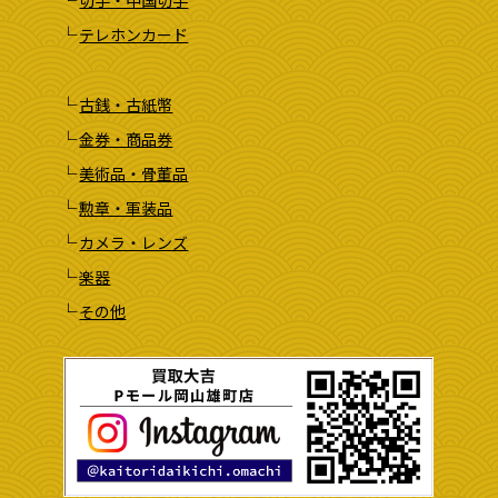
切手・中国切手
テレホンカード
古銭・古紙幣
金券・商品券
美術品・骨董品
勲章・軍装品
カメラ・レンズ
楽器
その他