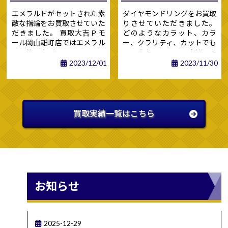
正確に管理できるようになり
1990年代後半か
ました。
エメラルドがセットされた素
ダイヤモンドリングをお買取
ら2000年代
: インターネッ
敵な指輪をお買取させていた
りさせていただきました。
だきました。 買取大吉Ｐモ
どのようなカラット、カラ
トの普及とともに、テレホン
ール岡山雄町店ではエメラル
ー、クラリティ、カットでも
カードの需要は減少しまし
ド以外にもダイヤモンド、ル
買取大吉Ｐモール岡山雄町店
た。 多くの国では、通話料
ビー、サファイア、オパール
ではお客様にご満足いただけ
金の支払い手段がデジタル決
2023/12/01
2023/11/30
など宝石を高価買取させてい
るようお査定させていただき
済やクレジットカードにシフ
ただきます。 まずはお査定の
ますので、皆様のご来店を心
トしていき、 一部の地域で
みのご来店でも大歓迎でござ
よりお待ちいたしておりま
は、テレホンカードがコレク
いますので皆様のご来店を心
す。
ターズアイテムとしての価値
よりお待ちいたしておりま
を持つようになりました。
買取実績一覧はこちら
す。
現代では、スマートフォンや
デジタル通信が主流となり、
テレホンカードは一般的な通
信手段として使われることは
なくなりました。 ただ、一
部の地域や特定の需要に対応
する形で使用されることはあ
お知らせ
りますよね。 災害時や山奥
など緊急なとき、電波が届か
ないときの通信手段としては
優秀です！！！ 何かあった
2025-12-29
ときのために一枚はもってお