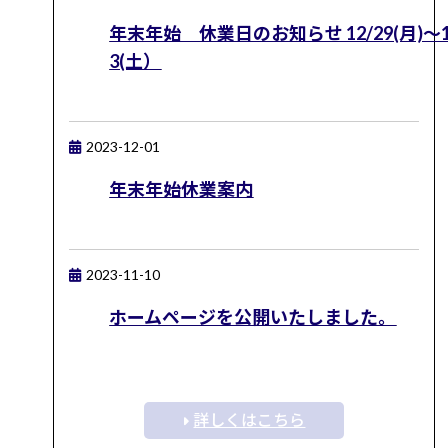
きたいものですね！！ 歴史
年末年始 休業日のお知らせ 12/29(月)～1
的に見るとスマートフォンの
到来で使用する機会が減った
3(土）
テレホンカード。 ご自宅を
探せば何枚かでてくることも
あるのではないでしょうか。
年末のお片付けで出たテレ
2023-12-01
ホンカードございましたら、
是非お持ち込みくださいま
年末年始休業案内
せ。 岡山市、倉敷市、津山
市、玉野市、笠岡市、井原
市、総社市、高梁市、新見
市、 備前市、瀬戸内市、赤
磐市、真庭市、美作市、浅口
2023-11-10
市、和気町、早島町、里庄
町、 矢掛町、新庄村、鏡野
ホームページを公開いたしました。
町、勝央町、奈義町、西粟倉
村、久米南町、美咲町、吉備
中央町 でお買取りをお探し
の方は是非ご来店お待ちして
おります。 買取大吉 Pモー
ル岡山雄町店
詳しくはこちら